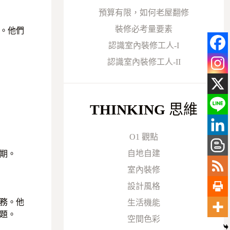
預算有限，如何老屋翻修
裝修必考量要素
。他們
認識室內裝修工人-I
認識室內裝修工人-II
THINKING
思維
O1 觀點
自地自建
期。
室內裝修
設計風格
務。他
生活機能
題。
空間色彩