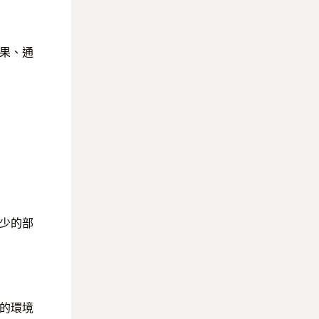
果、通
少的部
的環境