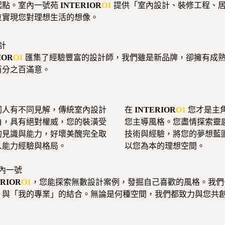
起點。室內一號苑
INTERIOR
O1
提供「室內設計、裝修工程、
位實現您對理想生活的想像。
計
IOR
O1
匯集了經驗豐富的設計師，我們雖是新品牌，卻擁有成
百分之百滿意。
同人有不同見解，傳統室內設計
在
INTERIOR
O1
您才是主
角，具有絕對權威，您的裝潢受
您主導風格。您盡情探索靈
的見識與能力，好壞美醜完全取
技術與經驗，將您的夢想藍
人能力經驗與格局。
以您為本的理想空間。
內一號
ERIOR
O1
，您能探索無數設計案例，發掘自己喜歡的風格。我們
」與「我的專業」的結合。無論是何種空間，我們都致力與您共