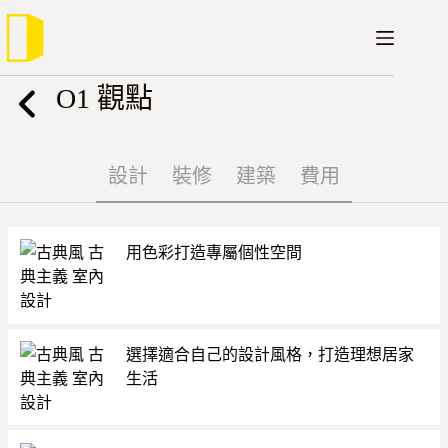
跳
至
主
要
O1 觀點
內
容
設計
裝修
建築
費用
用色彩打造專屬個性空間
選擇適合自己的設計風格，打造理想居家
生活