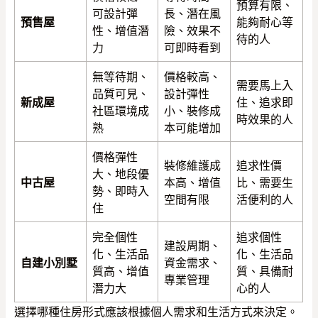
預算有限、
可設計彈
長、潛在風
預售屋
能夠耐心等
性、增值潛
險、效果不
待的人
力
可即時看到
無等待期、
價格較高、
需要馬上入
品質可見、
設計彈性
新成屋
住、追求即
社區環境成
小、裝修成
時效果的人
熟
本可能增加
價格彈性
裝修維護成
追求性價
大、地段優
中古屋
本高、增值
比、需要生
勢、即時入
空間有限
活便利的人
住
完全個性
追求個性
建設周期、
化、生活品
化、生活品
自建小別墅
資金需求、
質高、增值
質、具備耐
專業管理
潛力大
心的人
選擇哪種住房形式應該根據個人需求和生活方式來決定。