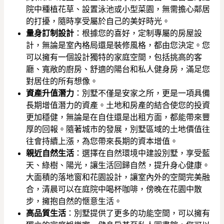
院中種植花草、設置泳池或小型菜園，無需擔心鄰居
的打擾，隨時享受屬於自己的美好時光。
量身訂制設計
：根據您的喜好，定制專屬的房屋設
計，無論是室內格局還是裝修風格，都由您決定。您
可以擁有一個設計獨特的家庭空間，包括挑高的客
廳、寬敞的廚房、舒適的陽台和私人健身房，滿足您
對居住的所有想像。
資產升值潛力
：別墅不僅是安家之所，更是一項具備
長期增值潛力的資產。土地和房產的結合使您的投資
更加穩健，無論是在自住還是出租方面，都能帶來豐
厚的回報。隨著城市的發展，別墅區域的土地價值往
往會持續上漲，為您帶來長期的資本增值。
親近自然生活
：選擇在自然環境中建設別墅，享受藍
天、綠樹、陽光，讓生活回歸自然，提升身心健康。
大面積的落地窗和花園設計，讓室內外的空間完美融
合，清晨可以在庭院中喝杯咖啡，傍晚在花園中散
步，擁抱自然的愜意生活。
高品質生活
：別墅提供了更多的功能空間，可以擁有