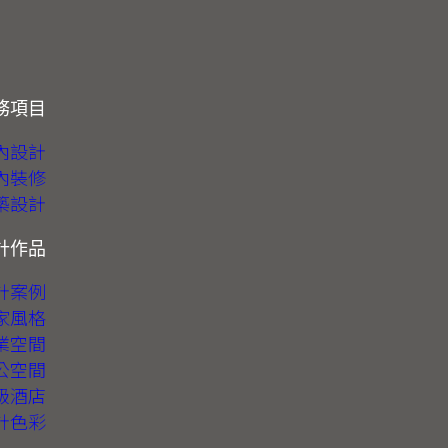
務項目
內設計
內裝修
築設計
計作品
計案例
家風格
業空間
公空間
級酒店
計色彩