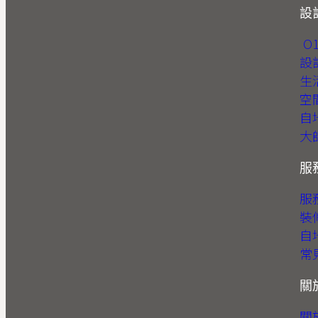
設
O
設
生
空
自
大
服
服
裝
自
常
關
關