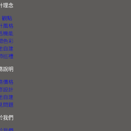
計理念
1 觀點
計風格
活機能
間色彩
地自建
師巡禮
務說明
務價格
修設計
地自建
見問題
於我們
於我們