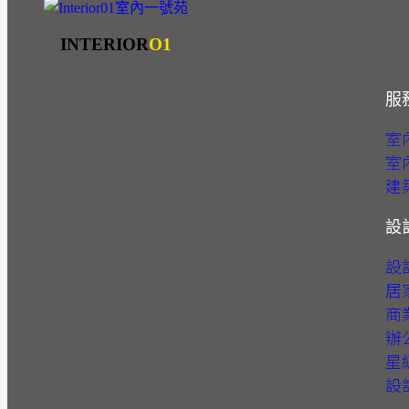
INTERIOR
O1
服
室
室
建
設
設
居
商
辦
星
設