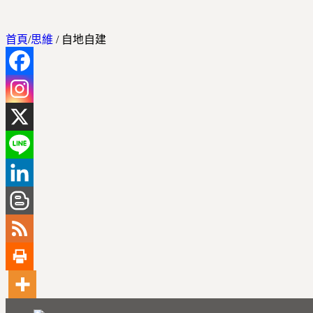
首頁
/
思維
/
自地自建