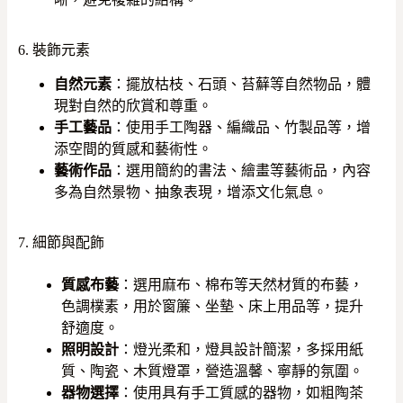
6. 裝飾元素
自然元素
：擺放枯枝、石頭、苔蘚等自然物品，體
現對自然的欣賞和尊重。
手工藝品
：使用手工陶器、編織品、竹製品等，增
添空間的質感和藝術性。
藝術作品
：選用簡約的書法、繪畫等藝術品，內容
多為自然景物、抽象表現，增添文化氣息。
7. 細節與配飾
質感布藝
：選用麻布、棉布等天然材質的布藝，
色調樸素，用於窗簾、坐墊、床上用品等，提升
舒適度。
照明設計
：燈光柔和，燈具設計簡潔，多採用紙
質、陶瓷、木質燈罩，營造溫馨、寧靜的氛圍。
器物選擇
：使用具有手工質感的器物，如粗陶茶