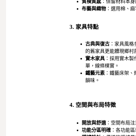
質樸質感
：保留材料本身
布藝與織物
：選用棉、麻
3. 家具特點
古典與復古
：家具風格
的舊家具更能體現鄉村
實木家具
：採用實木製
單，線條樸實。
鐵藝元素
：鐵藝床架、
韻味。
4. 空間與布局特徵
開放與舒適
：空間布局注
功能分區明確
：各功能區