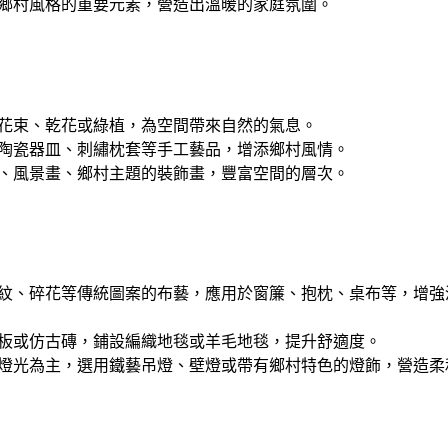
鄉村風格的重要元素，營造出溫暖的家庭氛圍。
花束、乾花或綠植，為空間帶來自然的氣息。
陶瓷器皿、刺繡枕套等手工藝品，增添鄉村風情。
、風景畫、鄉村主題的裝飾畫，豐富空間的層次。
紋、碎花等傳統圖案的布藝，應用於窗簾、抱枕、桌布等，增強
板或仿古磚，鋪設編織地毯或羊毛地毯，提升舒適度。
燈光為主，選用鐵藝吊燈、壁燈或帶有鄉村特色的燈飾，營造柔