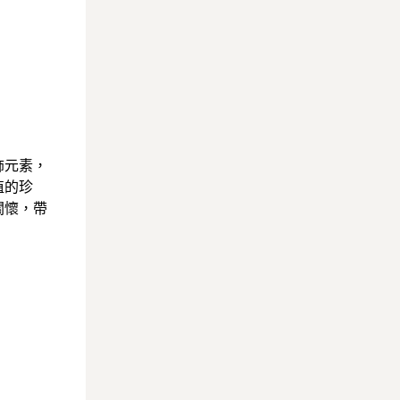
飾元素，
值的珍
關懷，帶