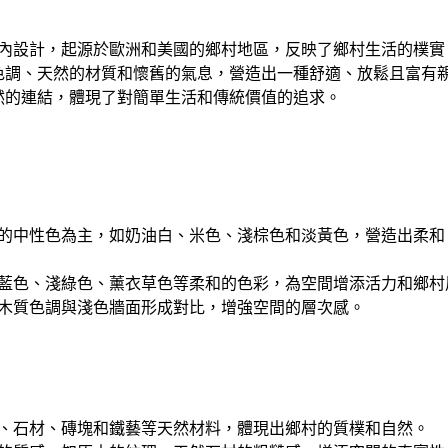
le）的室內設計，起源於歐洲和美國的鄉村地區，反映了鄉村生活的樸
色調、天然的材質和懷舊的氣息，營造出一種舒適、放鬆且富有
然的連結，體現了對簡單生活和傳統價值的追求。
的中性色為主，如奶油白、米色、淺棕色和淡黃色，營造出柔和
藍色、淺綠色、薰衣草色等柔和的色彩，為空間增添活力和鄉村
木質色調與淺色牆面形成對比，增強空間的層次感。
、石材、磚塊和鐵藝等天然材料，體現出鄉村的質樸和自然。