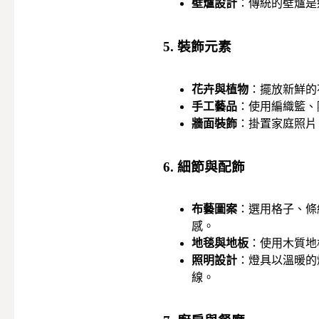
壁爐設計
：傳統的壁爐是
5. 裝飾元素
花卉與植物
：擺放新鮮的
手工藝品
：使用編織籃、
牆面裝飾
：掛置家庭照片
6. 細節與配飾
布藝圖案
：選用格子、條
感。
地毯與地板
：使用木質地
照明設計
：燈具以溫暖的
線。