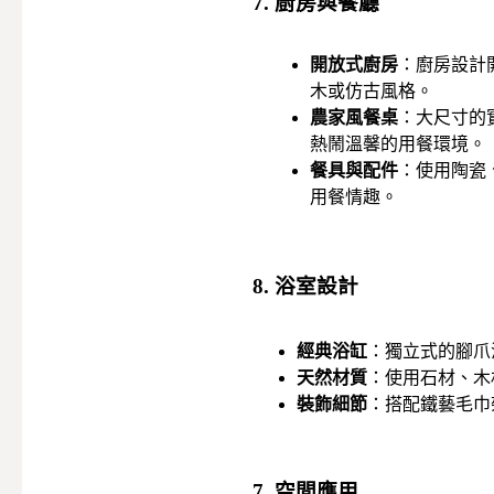
7. 廚房與餐廳
開放式廚房
：廚房設計
木或仿古風格。
農家風餐桌
：大尺寸的
熱鬧溫馨的用餐環境。
餐具與配件
：使用陶瓷
用餐情趣。
8. 浴室設計
經典浴缸
：獨立式的腳爪
天然材質
：使用石材、木
裝飾細節
：搭配鐵藝毛巾
7. 空間應用