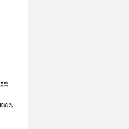
溫馨
和的光