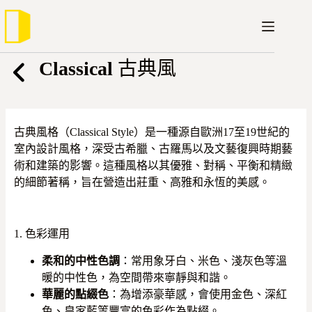
跳
至
主
要
Classical
古典風
內
容
古典風格（Classical Style）是一種源自歐洲17至19世紀的
室內設計風格，深受古希臘、古羅馬以及文藝復興時期藝
術和建築的影響。這種風格以其優雅、對稱、平衡和精緻
的細節著稱，旨在營造出莊重、高雅和永恆的美感。
1. 色彩運用
柔和的中性色調
：常用象牙白、米色、淺灰色等溫
暖的中性色，為空間帶來寧靜與和諧。
華麗的點綴色
：為增添豪華感，會使用金色、深紅
色、皇家藍等豐富的色彩作為點綴。