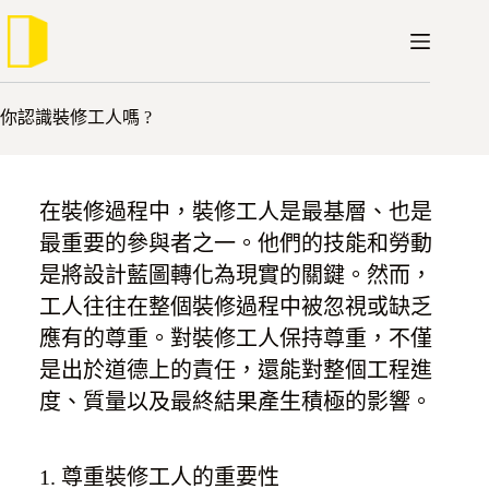
跳
至
/
/
/
首頁
思維
淺談裝修
你認識裝修工人嗎 ?
主
要
你認識裝修工人嗎 ?
內
容
在裝修過程中，裝修工人是最基層、也是
最重要的參與者之一。他們的技能和勞動
是將設計藍圖轉化為現實的關鍵。然而，
工人往往在整個裝修過程中被忽視或缺乏
應有的尊重。對裝修工人保持尊重，不僅
是出於道德上的責任，還能對整個工程進
度、質量以及最終結果產生積極的影響。
1. 尊重裝修工人的重要性