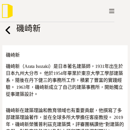
跳
至
主
要
磯崎新
內
容
磯崎新
磯崎新（Arata Isozaki）是日本著名建築師，1931年出生於
日本九州大分市。 他於1954年畢業於東京大學工學部建築
系，隨後在丹下健三的事務所工作，積累了豐富的實踐經
驗。 1963年，磯崎新成立了自己的建築事務所，開始獨立
從事建築設計。
磯崎新在建築理論和教育領域也有重要貢獻，他撰寫了多
部建築理論著作，並在全球多所大學擔任客座教授。 2019
年，磯崎新榮獲普利茲克建築獎，評審團稱讚他“對建築的