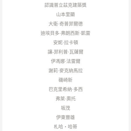
認識普立茲克建築獎
山本里顯
大衛·奇普菲爾德
迪埃貝多·弗朗西斯·凱雷
安妮·拉卡頓
讓-菲利普·瓦薩爾
伊馮娜·法雷爾
謝莉·麥克納馬拉
磯崎新
巴克里希納·多西
弗萊·奧托
坂茂
伊東豐雄
札哈‧哈蒂