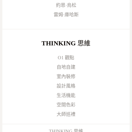
約恩·烏松
雷姆·庫哈斯
THINKING
思維
O1 觀點
自地自建
室內裝修
設計風格
生活機能
空間色彩
大師巡禮
THINKING 思維