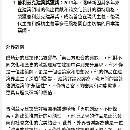
普利茲克建築獎獲獎
：2019年，磯崎新因其多年來
在建築領域的傑出貢獻和跨文化設計的獨特風格，
榮獲普利茲克建築獎，成為首位在現代主義、後現
代主義和解構主義等多種風格間自由切換的日本建
築師。
外界評價
磯崎新的建築作品被譽為「東西方融合的典範」，他對不
同文化和歷史的敏銳理解在建築中得到充分展現。 他不僅
是一位建築師，更是一個理論家和思想家，他的作品在建
築界產生了深遠的影響。 建築評論家認為，磯崎新的設計
強調建築的“永恆性”，不僅符合當下的審美和功能需求，
更具有歷久彌新的價值。
普利茲克建築獎評審團稱讚磯崎新「勇於創新、不斷探
索，將建築推向新的可能性」，他所呈現的作品是建築藝
術與社會文化的完美結合。 此外，外界普遍認為他是一位
「跨界的建築師」，不僅挑戰傳統建築規則，還引領了建