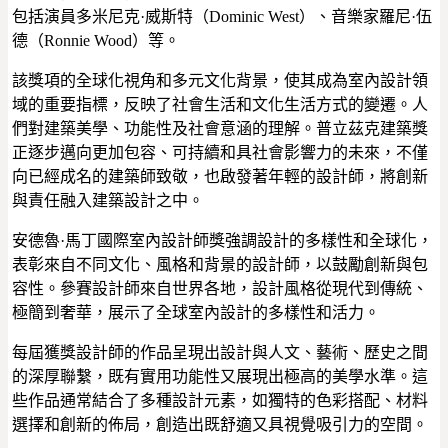
包括演員多米尼克·威斯特（Dominic West）、音樂家羅尼·伍
德（Ronnie Wood）等。
該獎項的全球化視角和多元文化背景，使其成為室內設計領
域的重要指標，反映了社會生活和文化生活方式的變遷。人
們對建築美學、功能性及社會意涵的理解。普立茲克建築獎
正逐步邁向更加包容、可持續和具社會影響力的未來，不僅
向已經成名的建築師致敬，也啟發著年輕的設計師，將創新
與責任融入建築設計之中。
安德魯·馬丁國際室內設計師獎強調設計的多樣性和全球化，
表彰來自不同文化、風格和背景的設計師，以鼓勵創新與包
容性。參賽設計師來自世界各地，設計風格從現代到傳統、
極簡到奢華，展示了全球室內設計的多樣性和活力。
每屆獲獎設計師的作品呈現出設計與人文、藝術、歷史之間
的深厚聯繫，既有實用功能性又展現出極高的美學水準。這
些作品通常結合了多種設計元素，如獨特的色彩搭配、材料
選擇和創新的佈局，創造出既舒適又具視覺吸引力的空間。