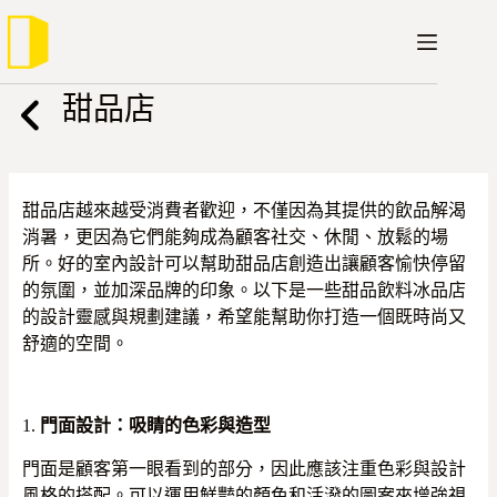
跳
至
主
要
甜品店
內
容
甜品店越來越受消費者歡迎，不僅因為其提供的飲品解渴
消暑，更因為它們能夠成為顧客社交、休閒、放鬆的場
所。好的室內設計可以幫助甜品店創造出讓顧客愉快停留
的氛圍，並加深品牌的印象。以下是一些甜品飲料冰品店
的設計靈感與規劃建議，希望能幫助你打造一個既時尚又
舒適的空間。
1.
門面設計：吸睛的色彩與造型
門面是顧客第一眼看到的部分，因此應該注重色彩與設計
風格的搭配。可以運用鮮豔的顏色和活潑的圖案來增強視