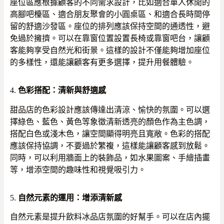
座位區應根據顧客的不同需求設計，比如適合單人休閒的
高腳吧檯區、適合朋友聚會的小圓桌區、和適合長時間停
留的舒適沙發區。座位的排列應該保持空間的通透性，避
免過於擁擠。可以在靠窗位置設置長椅或靠窗吧台，讓顧
客能夠享受自然光和街景。這樣的設計不僅能夠增加座位
的多樣性，還能讓顧客有更多選擇，提升用餐體驗。
4.
色彩搭配：清新與舒適感
甜品店的色彩設計應該傳達出清涼、愉快的氛圍。可以選
擇綠色、藍色、黃色等象徵清新透亮的顏色作為主色調，
搭配白色或淺木色，讓空間顯得明亮且寬敞。色彩的搭配
應該保持協調，不要過於繁複，這樣能讓顧客感到放鬆。
同時，可以利用牆面上的裝飾品，如水果圖案、手繪插畫
等，增添空間的趣味性和視覺吸引力。
5.
自然元素的運用：增添清新感
自然元素是提升飲料冰品店氛圍的好幫手。可以在店內擺