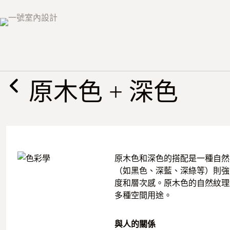
跳
至
主
要
內
容
原木色 + 深色
原木色和深色的搭配是一種自然
（如黑色、深藍、深綠等）則強
度和層次感。原木色的自然紋理
多種空間用途。
與人的關係