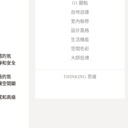
O1 觀點
自地自建
室內裝修
設計風格
生活機能
空間色彩
穩的氛
大師巡禮
靜和安全
THINKING 思維
級的氛
讓空間顯
感和高級