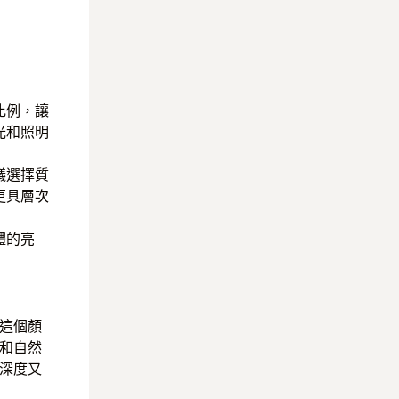
比例，讓
光和照明
議選擇質
更具層次
體的亮
這個顏
和自然
深度又