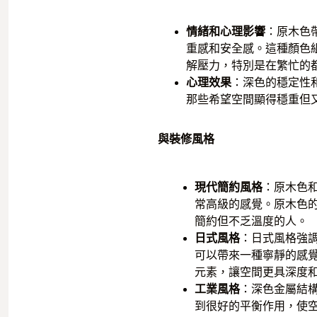
情緒和心理影響
：原木色
重感和安全感。這種顏色
解壓力，特別是在繁忙的
心理效果
：深色的穩定性
那些希望空間顯得穩重但
與裝修風格
現代簡約風格
：原木色
常高級的感覺。原木色
簡約但不乏溫度的人。
日式風格
：日式風格強
可以帶來一種寧靜的感
元素，讓空間更具深度
工業風格
：深色金屬結
到很好的平衡作用，使