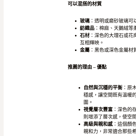
可以混搭的材質
玻璃
：透明或磨砂玻璃可
紡織品
：棉麻、天鵝絨等
石材
：深色的大理石或花
互相輝映。
金屬
：黑色或深色金屬材
推薦的理由 – 優點
自然與沉穩的平衡
：原
穩感，讓空間既有溫暖
圍。
視覺層次豐富
：深色的
則增添了層次感，使空
高級與親和感
：這個顏
親和力，非常適合那些