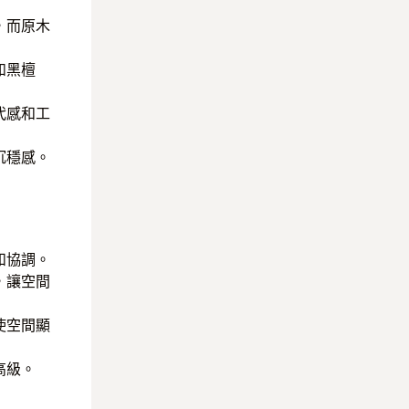
，而原木
如黑檀
代感和工
沉穩感。
和協調。
，讓空間
使空間顯
高級。