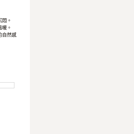
沉悶。
溫暖。
的自然感