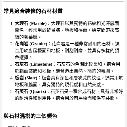
常見適合裝修的石材材質
大理石 (Marble)
：大理石以其獨特的花紋和光澤感而
聞名，經常用於背景牆、地板和檯面，給空間帶來高
級的奢華感。
花崗岩 (Granite)
：花崗岩是一種非常耐用的石材，適
合用於廚房檯面和地板，耐刮耐磨，並具有多樣的顏
色選擇。
石灰石 (Limestone)
：石灰石的色調比較柔和，適合用
於牆面裝飾和地板，能營造出自然、簡約的氛圍。
板岩 (Slate)
：板岩具有深色和層次感的紋理，通常用於
地板和牆面，具有獨特的現代感和自然美感。
石英石 (Quartz)
：石英石是一種合成石材，具有非常好
的耐污性和耐用性，適合用於廚房檯面和浴室裝飾。
與石材混搭的三個顏色