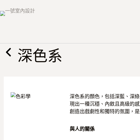
跳
至
主
要
內
容
深色系
深色系的顏色，包括深藍、深綠
現出一種沉穩、內斂且高級的感
創造出戲劇性和獨特的氛圍，是
與人的關係