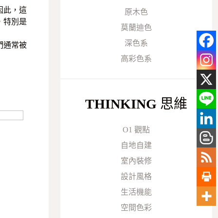
因此，這
原木色
，特別是
莫蘭迪色
深色系
們通常被
高彩色系
THINKING
思維
O1 觀點
自地自建
室內裝修
設計風格
生活機能
空間色彩