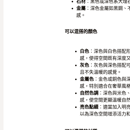
石材
：黑色或深色系大理
金屬
：深色金屬如黑鋼、
感。
可以混搭的顏色
白色
：深色與白色搭配
感，使得空間既有深度
灰色
：灰色與深色搭配
且不失溫暖的感覺。
金屬色
：金色或銅色與
感，特別適合在奢華風
自然色調
：深色與米色
感，使空間更顯溫暖自
亮色點綴
：適當加入明
以為深色空間增添活力