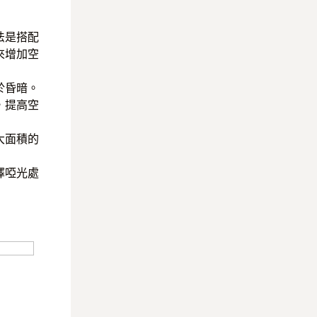
法是搭配
來增加空
於昏暗。
，提高空
大面積的
擇啞光處