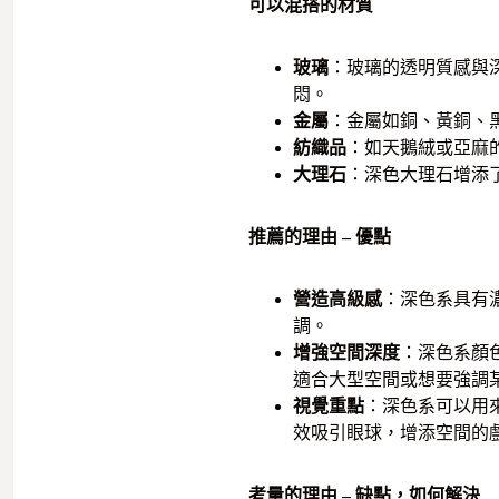
可以混搭的材質
玻璃
：玻璃的透明質感與
悶。
金屬
：金屬如銅、黃銅、
紡織品
：如天鵝絨或亞麻
大理石
：深色大理石增添
推薦的理由 – 優點
營造高級感
：深色系具有
調。
增強空間深度
：深色系顏
適合大型空間或想要強調
視覺重點
：深色系可以用
效吸引眼球，增添空間的
考量的理由 – 缺點，如何解決