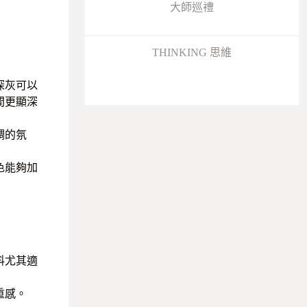
大師巡禮
THINKING 思維
深灰可以
間更顯深
調的氛
色能夠加
料尤其適
重感。