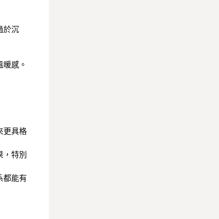
過於沉
溫暖感。
來更具格
果，特別
系都能有