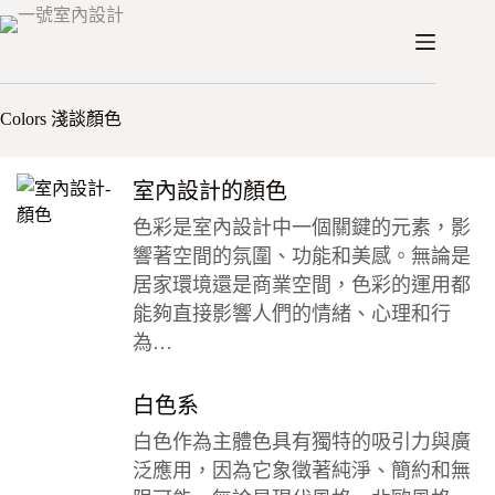
跳
至
/
/
首頁
思維
淺談顏色
主
要
Colors 淺談顏色
內
容
室內設計的顏色
色彩是室內設計中一個關鍵的元素，影
響著空間的氛圍、功能和美感。無論是
居家環境還是商業空間，色彩的運用都
能夠直接影響人們的情緒、心理和行
為…
白色系
白色作為主體色具有獨特的吸引力與廣
泛應用，因為它象徵著純淨、簡約和無