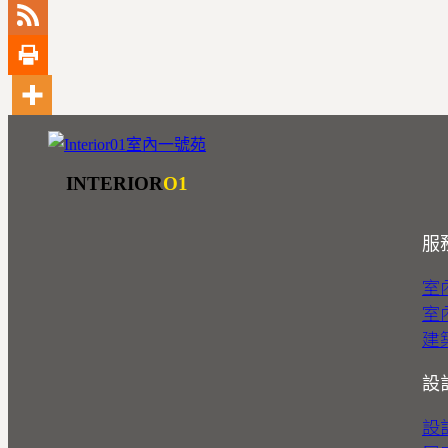
INTERIOR
O1
服
室
室
建
設
設