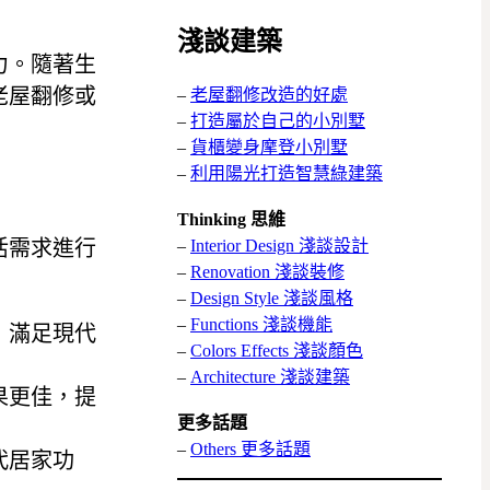
淺談建築
力。隨著生
老屋翻修或
–
老屋翻修改造的好處
–
打造屬於自己的小別墅
–
貨櫃變身摩登小別墅
–
利用陽光打造智慧綠建築
Thinking 思維
–
Interior Design 淺談設計
活需求進行
–
Renovation 淺談裝修
–
Design Style 淺談風格
–
Functions 淺談機能
，滿足現代
–
Colors Effects 淺談顏色
–
Architecture 淺談建築
果更佳，提
更多話題
–
Others 更多話題
代居家功