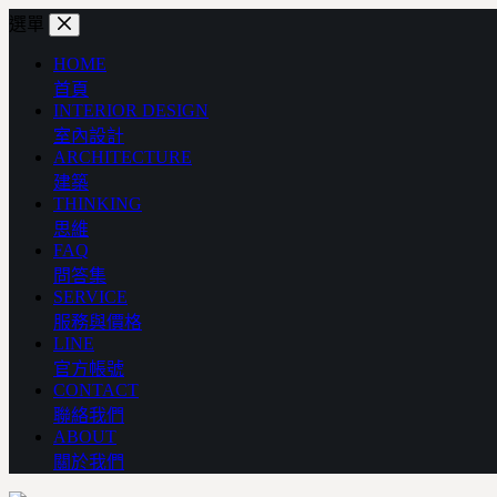
跳
選單
至
HOME
主
首頁
要
INTERIOR DESIGN
內
室內設計
容
ARCHITECTURE
建築
THINKING
思維
FAQ
問答集
SERVICE
服務與價格
LINE
官方帳號
CONTACT
聯絡我們
ABOUT
關於我們