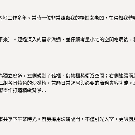
內地工作多年。當時一位非常照顧我的楊姓女老闆，在得知我轉戰
0平米）。經過深入的需求溝通，並仔細考量小宅的空間格局後
為獨立廊道，左側規劃了鞋櫃、儲物櫃與衛浴空間；右側連續兩
三組各具特色的沙發椅，兼顧日常起居與必要的商務會客功能。
術畫作打造精緻背景…
事共享下午茶時光。廚房採用玻璃隔門，不僅引光入室，更讓廚