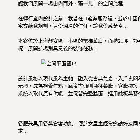
讓我們展開一場由內而外、獨一無二的空間旅程
在轉行室內設計之前，我曾在IT產業服務過，並於中國
宅交給我規劃，這份深厚的信任，讓我倍感榮幸…
本案位於上海靜安區一小區的電梯華廈，面積21坪（7
標，展開這場別具意義的裝修任務…
設計風格以現代風為主軸，融入微古典氣息。入戶玄關
示櫃，成為視覺焦點。廊道盡頭則通往餐廳。客廳擺設
系統以取代原有供暖，並保留完整牆面，運用線板與藝
餐廳兼具用餐與會客功能，便於女屋主經常邀請好友同
求…