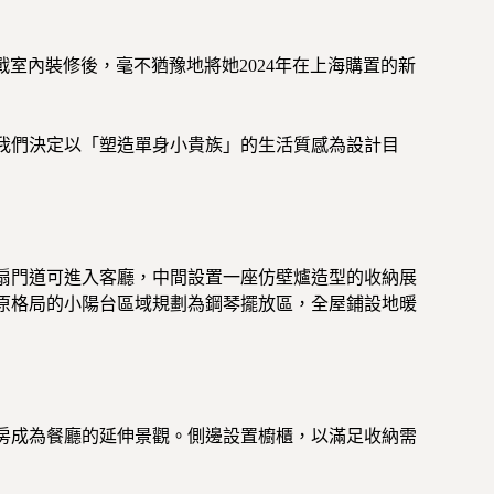
室內裝修後，毫不猶豫地將她2024年在上海購置的新
，我們決定以「塑造單身小貴族」的生活質感為設計目
扇門道可進入客廳，中間設置一座仿壁爐造型的收納展
原格局的小陽台區域規劃為鋼琴擺放區，全屋鋪設地暖
房成為餐廳的延伸景觀。側邊設置櫥櫃，以滿足收納需