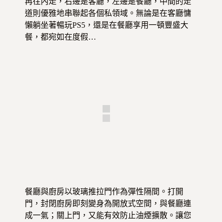
再往內走，右邊是客廳，左邊是餐廳，中間的走
道則優雅地串聯起各個私領域。無論是在客廳慵
懶躺坐著暢玩PS5，還是在餐廳享用一頓豐盛大
餐，都宛如在度假…
餐廳與廚房以玻璃推拉門作為彈性隔間。打開
門，封閉廚房即刻變身為開放式空間，與餐廳連
成一氣；關上門，又能有效防止油煙擴散。讓您