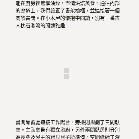
能在廚房裡無懼油煙，盡情烘焙美食。通往內部
的廊道上，我們設置了書架櫥櫃，並連接著一個
閱讀書間。在小木屋的懷抱中閱讀，別有一番古
人枕石漱流的閒適雅趣…
書間靠窗處連接工作陽台，旁邊則規劃了三間臥
室。主臥室帶有獨立浴廁，另外兩間臥房則分別
為長輩及屋主的寶貝兒子所準備。空間延續了深