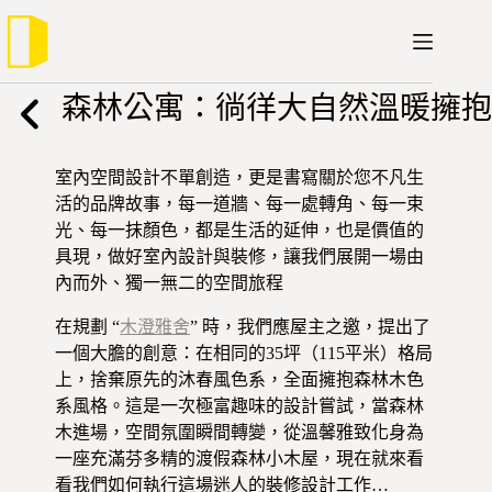
跳
至
主
要
森林公寓：徜徉大自然溫暖擁抱
內
容
室內空間設計不單創造，更是書寫關於您不凡生
活的品牌故事，每一道牆、每一處轉角、每一束
光、每一抹顏色，都是生活的延伸，也是價值的
具現，做好室內設計與裝修，讓我們展開一場由
內而外、獨一無二的空間旅程
在規劃 “
木澄雅舍
” 時，我們應屋主之邀，提出了
一個大膽的創意：在相同的35坪（115平米）格局
上，捨棄原先的沐春風色系，全面擁抱森林木色
系風格。這是一次極富趣味的設計嘗試，當森林
木進場，空間氛圍瞬間轉變，從溫馨雅致化身為
一座充滿芬多精的渡假森林小木屋，現在就來看
看我們如何執行這場迷人的裝修設計工作…