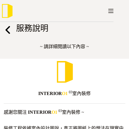
跳
至
主
要
服務說明
內
容
~ 請詳細閱讀以下內容 ~
03
INTERIOR
O1
室內裝修
03
感謝您關注
INTERIOR
O1
室內裝修 ~
裝修工程依據室內設計圖說，真正將圖紙上的想法在現實中