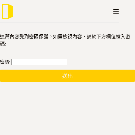
跳
至
主
要
內
這篇內容受到密碼保護。如需檢視內容，請於下方欄位輸入密
容
碼:
密碼: