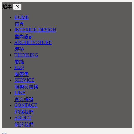
跳
選單
至
HOME
主
首頁
要
INTERIOR DESIGN
內
室內設計
容
ARCHITECTURE
建築
THINKING
思維
FAQ
問答集
SERVICE
服務與價格
LINE
官方帳號
CONTACT
聯絡我們
ABOUT
關於我們