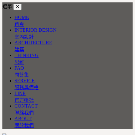
跳
選單
至
HOME
主
首頁
要
INTERIOR DESIGN
內
室內設計
容
ARCHITECTURE
建築
THINKING
思維
FAQ
問答集
SERVICE
服務與價格
LINE
官方帳號
CONTACT
聯絡我們
ABOUT
關於我們