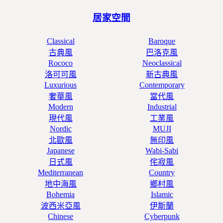
居家空間
Classical
Baroque
古典風
巴洛克風
Rococo
Neoclassical
洛可可風
新古典風
Luxurious
Contemporary
奢華風
當代風
Modern
Industrial
現代風
工業風
Nordic
MUJI
北歐風
無印風
Japanese
Wabi-Sabi
日式風
侘寂風
Mediterranean
Country
地中海風
鄉村風
Bohemia
Islamic
波西米亞風
伊斯蘭
Chinese
Cyberpunk