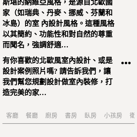
斯堪的納維亞風格，是源自北歐國
家（如瑞典、丹麥、挪威、芬蘭和
冰島）的室 內設計風格。這種風格
以其簡約、功能性和對自然的尊重
而聞名，強調舒適…
有你喜歡的北歐風室內設計、或是
設計案例照片嗎? 請告訴我們，讓
我們幫您規劃設計做室內裝修，打
造完美的家…
客廳
餐廳
廚房
書房
臥房
小孩房
衛