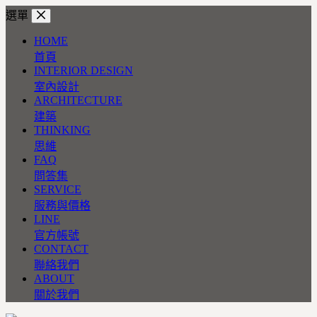
跳
選單
至
HOME
主
首頁
要
INTERIOR DESIGN
內
室內設計
容
ARCHITECTURE
建築
THINKING
思維
FAQ
問答集
SERVICE
服務與價格
LINE
官方帳號
CONTACT
聯絡我們
ABOUT
關於我們