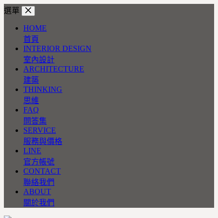
跳
選單
至
HOME
主
首頁
要
INTERIOR DESIGN
內
室內設計
容
ARCHITECTURE
建築
THINKING
思維
FAQ
問答集
SERVICE
服務與價格
LINE
官方帳號
CONTACT
聯絡我們
ABOUT
關於我們