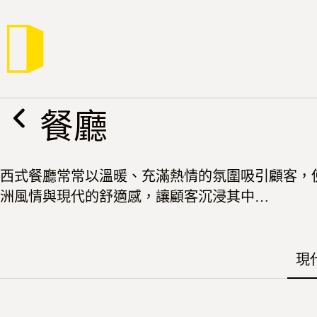
跳
至
主
要
內
容
餐廳
西式餐廳常常以溫暖、充滿熱情的氛圍吸引顧客，
洲風情與現代的舒適感，讓顧客沉浸其中…
現