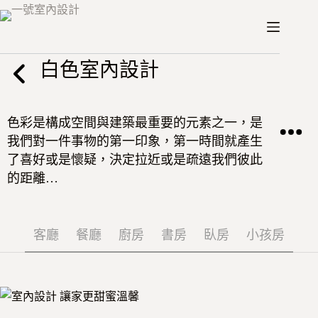
跳
至
主
要
白色室內設計
內
容
色彩是構成空間與建築最重要的元素之一，是
我們對一件事物的第一印象，第一時間就產生
了喜好或是懷疑，決定拉近或是疏遠我們彼此
的距離…
客廳
餐廳
廚房
書房
臥房
小孩房