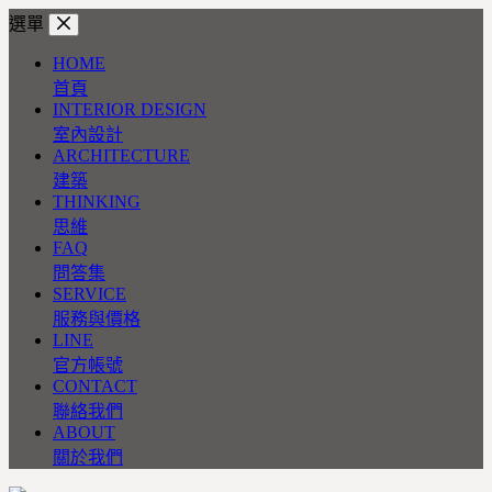
跳
選單
至
HOME
主
首頁
要
INTERIOR DESIGN
內
室內設計
容
ARCHITECTURE
建築
THINKING
思維
FAQ
問答集
SERVICE
服務與價格
LINE
官方帳號
CONTACT
聯絡我們
ABOUT
關於我們