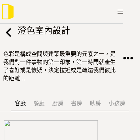
跳
至
主
要
澄色室內設計
內
容
色彩是構成空間與建築最重要的元素之一，是
我們對一件事物的第一印象，第一時間就產生
了喜好或是懷疑，決定拉近或是疏遠我們彼此
的距離…
客廳
餐廳
廚房
書房
臥房
小孩房