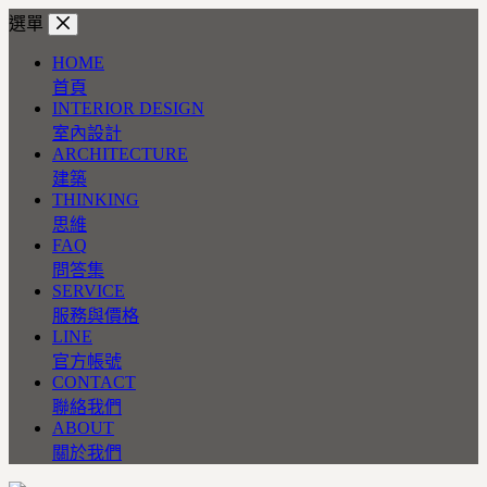
跳
選單
至
HOME
主
首頁
要
INTERIOR DESIGN
內
室內設計
容
ARCHITECTURE
建築
THINKING
思維
FAQ
問答集
SERVICE
服務與價格
LINE
官方帳號
CONTACT
聯絡我們
ABOUT
關於我們