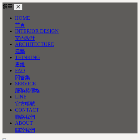
跳
選單
至
HOME
主
首頁
要
INTERIOR DESIGN
內
室內設計
容
ARCHITECTURE
建築
THINKING
思維
FAQ
問答集
SERVICE
服務與價格
LINE
官方帳號
CONTACT
聯絡我們
ABOUT
關於我們