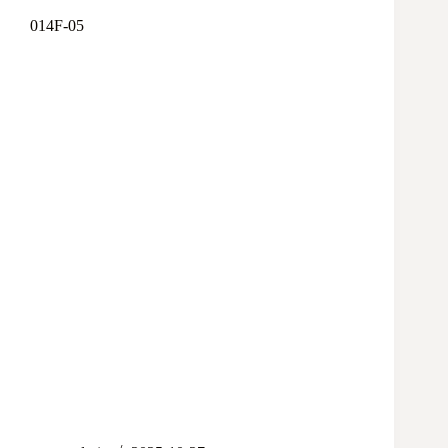
014F-05