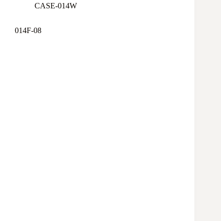
CASE-014W
014F-08