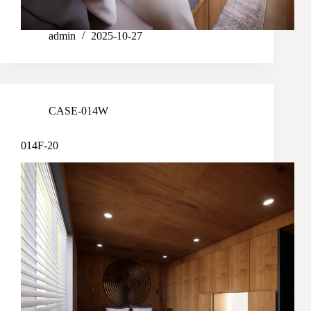
admin
2025-10-27
CASE-014W
014F-20