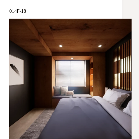
014F-18