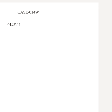
CASE-014W
014F-11