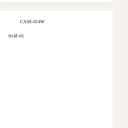
CASE-014W
014F-01