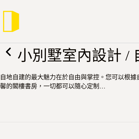
跳
至
主
要
內
容
小別墅室內設計 /
自地自建的最大魅力在於自由與掌控。您可以根據
馨的閣樓書房，一切都可以隨心定制…