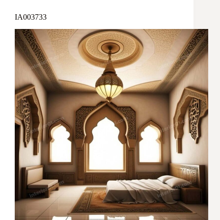
IA003733