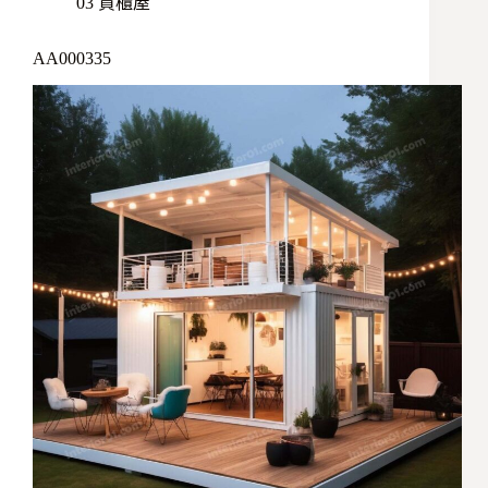
03 貨櫃屋
AA000335