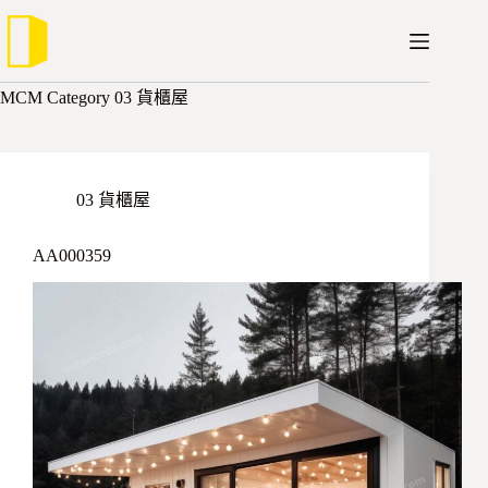
跳
至
主
要
MCM Category
03 貨櫃屋
內
容
03 貨櫃屋
AA000359