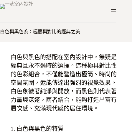
跳
至
/
/
/
首頁
思維
淺談顏色
白色與黑色系
主
要
白色與黑色系：極簡與對比的經典之美
內
容
白色與黑色的搭配在室內設計中，無疑是
經典且永不過時的選擇。這種極具對比性
的色彩組合，不僅能營造出極簡、時尚的
空間氛圍，還能傳達出強烈的視覺效果。
白色象徵著純淨與開放，而黑色則代表著
力量與深邃，兩者結合，能夠打造出富有
層次感、充滿現代感的居住環境。
1. 白色與黑色的特質