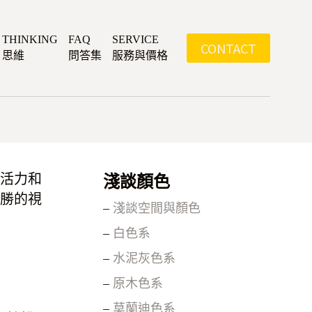
THINKING
FAQ
SERVICE
CONTACT
思維
問答集
服務與價格
活力和
淺談顏色
勝的視
–
淺談空間與顏色
–
白色系
–
水泥灰色系
–
原木色系
–
莫蘭迪色系