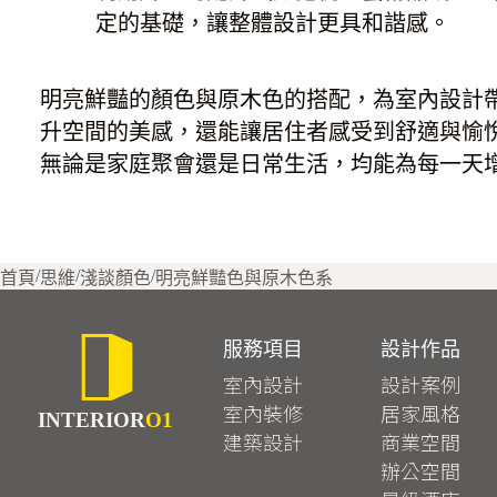
定的基礎，讓整體設計更具和諧感。
明亮鮮豔的顏色與原木色的搭配，為室內設計
升空間的美感，還能讓居住者感受到舒適與愉
無論是家庭聚會還是日常生活，均能為每一天
/
/
/
首頁
思維
淺談顏色
明亮鮮豔色與原木色系
服務項目
設計作品
室內設計
設計案例
室內裝修
居家風格
INTERIOR
O1
建築設計
商業空間
辦公空間