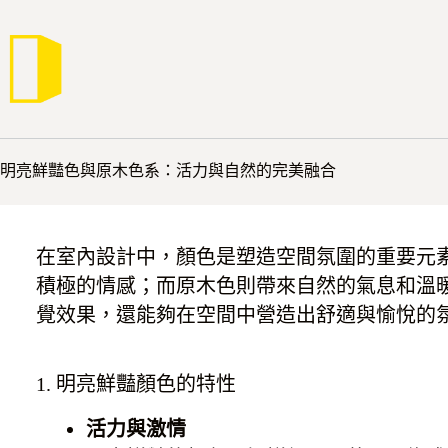
跳
至
主
要
內
/
/
/
首頁
思維
淺談顏色
明亮鮮豔色與原木色系
容
明亮鮮豔色與原木色系：活力與自然的完美融合
在室內設計中，顏色是塑造空間氛圍的重要元
積極的情感；而原木色則帶來自然的氣息和溫
覺效果，還能夠在空間中營造出舒適與愉悅的
1. 明亮鮮豔顏色的特性
活力與激情