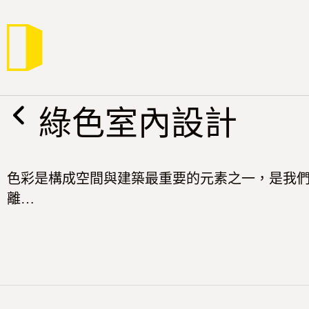
跳
至
主
要
內
容
綠色室內設計
色彩是構成空間與建築最重要的元素之一，是我
離…